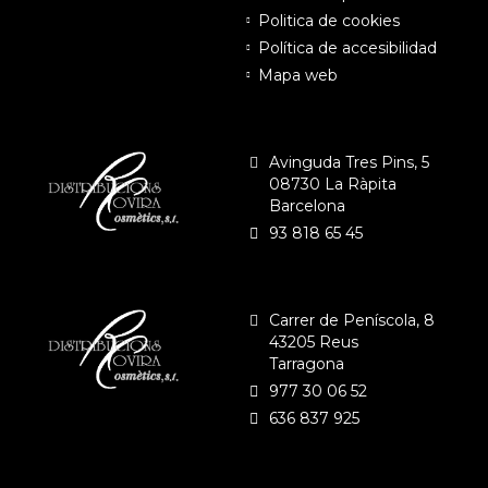
Politica de cookies
Política de accesibilidad
Mapa web
Avinguda Tres Pins, 5
08730 La Ràpita
Barcelona
93 818 65 45
Carrer de Peníscola, 8
43205 Reus
Tarragona
977 30 06 52
636 837 925